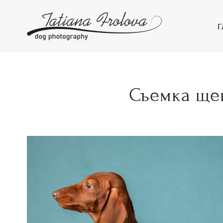
Г
Съемка ще