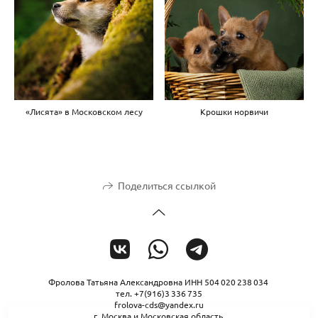
«Лисята» в Московском лесу
Крошки норвичи
Поделиться ссылкой
Фролова Татьяна Александровна ИНН 504 020 238 034
тел. +7(916)3 336 735
frolova-cds@yandex.ru
г. Москва и Московская область.