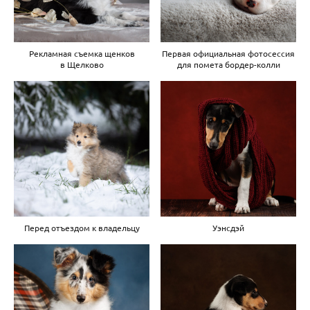
Рекламная съемка щенков
Первая официальная фотосессия
в Щелково
для помета бордер-колли
Перед отъездом к владельцу
Уэнсдэй