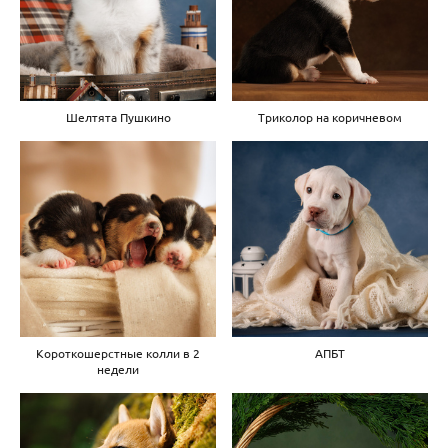
Шелтята Пушкино
Триколор на коричневом
Короткошерстные колли в 2
АПБТ
недели