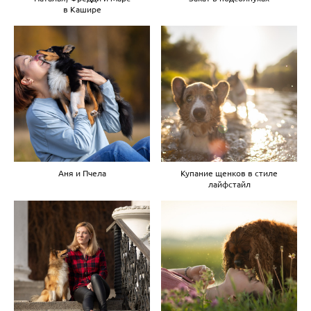
в Кашире
Аня и Пчела
Купание щенков в стиле
лайфстайл