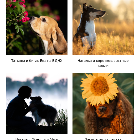
Татьяна и бигль Ева на ВДНХ
Наталья и короткошерстные
колли
Наталья, Фредди и Марс
Закат в подсолнухах